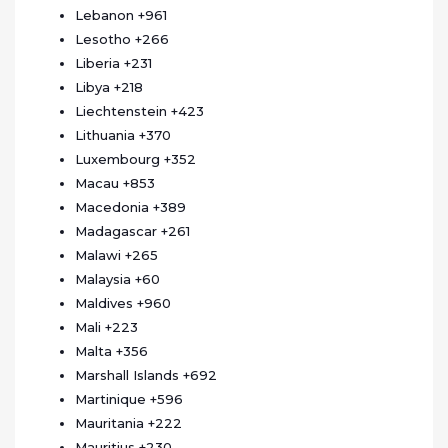
Lebanon
+961
Lesotho
+266
Liberia
+231
Libya
+218
Liechtenstein
+423
Lithuania
+370
Luxembourg
+352
Macau
+853
Macedonia
+389
Madagascar
+261
Malawi
+265
Malaysia
+60
Maldives
+960
Mali
+223
Malta
+356
Marshall Islands
+692
Martinique
+596
Mauritania
+222
Mauritius
+230