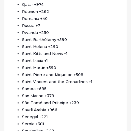
Qatar
+974
Réunion
+262
Romania
+40
Russia
+7
Rwanda
+250
Saint Barthélemy
+590
Saint Helena
+290
Saint Kitts and Nevis
+1
Saint Lucia
+1
Saint Martin
+590
Saint Pierre and Miquelon
+508
Saint Vincent and the Grenadines
+1
Samoa
+685
San Marino
+378
São Tomé and Príncipe
+239
Saudi Arabia
+966
Senegal
+221
Serbia
+381
Seychelles
+248