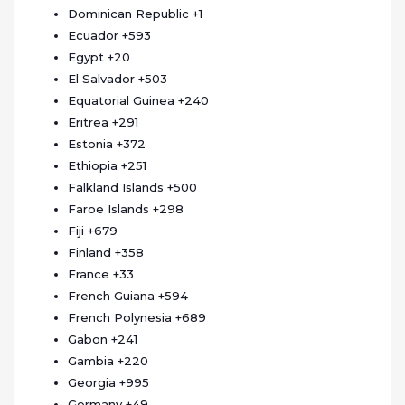
Dominican Republic
+1
Ecuador
+593
Egypt
+20
El Salvador
+503
Equatorial Guinea
+240
Eritrea
+291
Estonia
+372
Ethiopia
+251
Falkland Islands
+500
Faroe Islands
+298
Fiji
+679
Finland
+358
France
+33
French Guiana
+594
French Polynesia
+689
Gabon
+241
Gambia
+220
Georgia
+995
Germany
+49