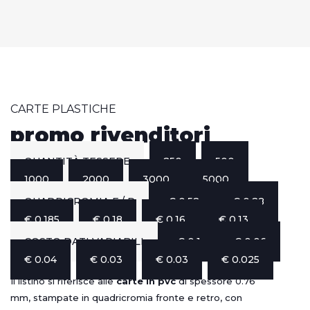
CARTE PLASTICHE
promo rivenditori
QUANTITÀ TESSERE
250
500
1000
2000
3000
5000
QUADRICROMIA F / R
€ 0.52
€ 0.28
€ 0.185
€ 0.18
€ 0.16
€ 0.13
COSTO DATI VARIABILI
€ 0.1
€ 0.06
€ 0.04
€ 0.03
€ 0.03
€ 0.025
Il listino si riferisce alle
carte in pvc
di spessore 0.76
mm, stampate in quadricromia fronte e retro, con