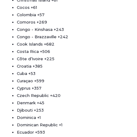
Christmas Island
+61
Cocos
+61
Colombia
+57
Comoros
+269
Congo - Kinshasa
+243
Congo - Brazzaville
+242
Cook Islands
+682
Costa Rica
+506
Côte d’Ivoire
+225
Croatia
+385
Cuba
+53
Curaçao
+599
Cyprus
+357
Czech Republic
+420
Denmark
+45
Djibouti
+253
Dominica
+1
Dominican Republic
+1
Ecuador
+593